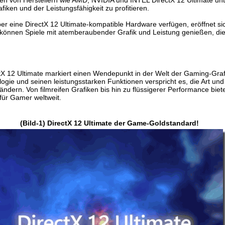
ten von Herstellern wie AMD, NVIDIA und INTEL DirectX 12 Ultimate u
iken und der Leistungsfähigkeit zu profitieren.
über eine DirectX 12 Ultimate-kompatible Hardware verfügen, eröffnet sic
 können Spiele mit atemberaubender Grafik und Leistung genießen, di
tX 12 Ultimate markiert einen Wendepunkt in der Welt der Gaming-Grafi
gie und seinen leistungsstarken Funktionen verspricht es, die Art und 
ändern. Von filmreifen Grafiken bis hin zu flüssigerer Performance biet
für Gamer weltweit.
(Bild-1) DirectX 12 Ultimate der Game-Goldstandard!