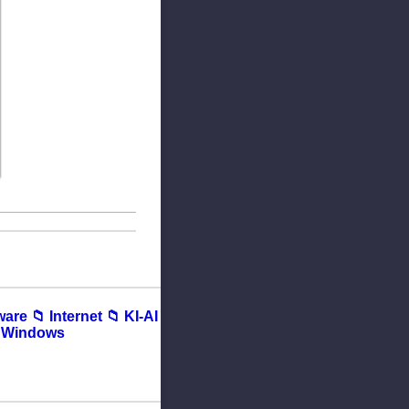
ware
📁︎ Internet
📁︎ KI-AI
︎ Windows