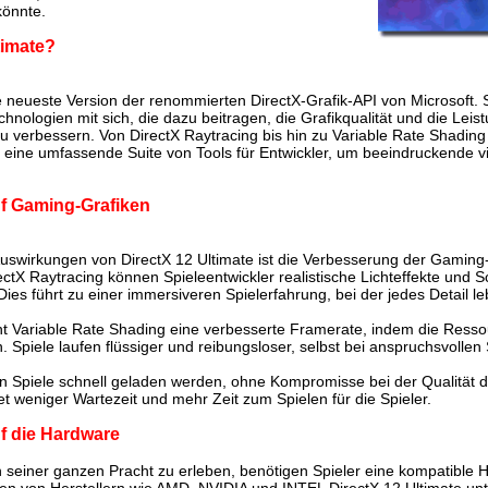
önnte.
timate?
ie neueste Version der renommierten DirectX-Grafik-API von Microsoft. S
nologien mit sich, die dazu beitragen, die Grafikqualität und die Leis
zu verbessern. Von DirectX Raytracing bis hin zu Variable Rate Shadin
te eine umfassende Suite von Tools für Entwickler, um beeindruckende v
f Gaming-Grafiken
uswirkungen von DirectX 12 Ultimate ist die Verbesserung der Gaming-
ctX Raytracing können Spieleentwickler realistische Lichteffekte und S
Dies führt zu einer immersiveren Spielerfahrung, bei der jedes Detail le
t Variable Rate Shading eine verbesserte Framerate, indem die Resso
n. Spiele laufen flüssiger und reibungsloser, selbst bei anspruchsvollen
n Spiele schnell geladen werden, ohne Kompromisse bei der Qualität d
t weniger Wartezeit und mehr Zeit zum Spielen für die Spieler.
f die Hardware
n seiner ganzen Pracht zu erleben, benötigen Spieler eine kompatible 