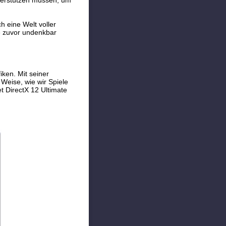
nterstützen müssen, um
h eine Welt voller
e zuvor undenkbar
ken. Mit seiner
Weise, wie wir Spiele
et DirectX 12 Ultimate