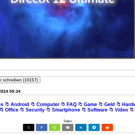
2024 09:34
es
📁︎ Android
📁︎ Computer
📁︎ FAQ
📁︎ Game
📁︎ Geld
📁︎ Hard
📁︎ Office
📁︎ Security
📁︎ Smartphone
📁︎ Software
📁︎ Video
📁
Teilen