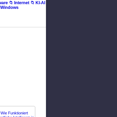
ware
📁︎ Internet
📁︎ KI-AI
︎ Windows
Wie Funktioniert