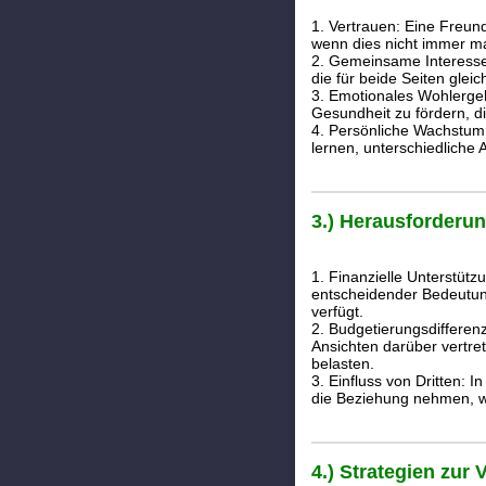
1. Vertrauen: Eine Freund
wenn dies nicht immer mat
2. Gemeinsame Interesse
die für beide Seiten glei
3. Emotionales Wohlergeh
Gesundheit zu fördern, di
4. Persönliche Wachstum:
lernen, unterschiedliche
3.) Herausforderu
1. Finanzielle Unterstütz
entscheidender Bedeutung
verfügt.
2. Budgetierungsdiffere
Ansichten darüber vertre
belasten.
3. Einfluss von Dritten: 
die Beziehung nehmen, wa
4.) Strategien zur