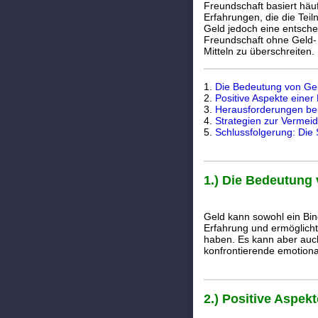
Freundschaft basiert hä
Erfahrungen, die die Tei
Geld jedoch eine entsch
Freundschaft ohne Geld- 
Mitteln zu überschreiten.
1.
Die Bedeutung von Gel
2.
Positive Aspekte eine
3.
Herausforderungen bei
4.
Strategien zur Vermeid
5.
Schlussfolgerung: Die
1.) Die Bedeutung
Geld kann sowohl ein Bin
Erfahrung und ermöglicht
haben. Es kann aber auch
konfrontierende emotiona
2.) Positive Aspek