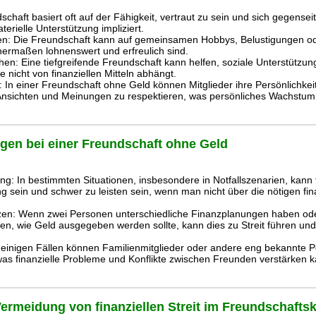
schaft basiert oft auf der Fähigkeit, vertraut zu sein und sich gegensei
erielle Unterstützung impliziert.
n: Die Freundschaft kann auf gemeinsamen Hobbys, Belustigungen ode
chermaßen lohnenswert und erfreulich sind.
en: Eine tiefgreifende Freundschaft kann helfen, soziale Unterstützu
e nicht von finanziellen Mitteln abhängt.
 In einer Freundschaft ohne Geld können Mitglieder ihre Persönlichkei
 Ansichten und Meinungen zu respektieren, was persönliches Wachstum 
ngen bei einer Freundschaft ohne Geld
ung: In bestimmten Situationen, insbesondere in Notfallszenarien, kann f
 sein und schwer zu leisten sein, wenn man nicht über die nötigen fi
nzen: Wenn zwei Personen unterschiedliche Finanzplanungen haben od
ten, wie Geld ausgegeben werden sollte, kann dies zu Streit führen un
In einigen Fällen können Familienmitglieder oder andere eng bekannte P
s finanzielle Probleme und Konflikte zwischen Freunden verstärken k
 Vermeidung von finanziellen Streit im Freundschaftsk