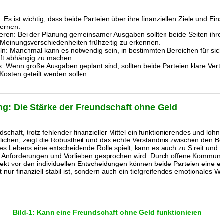
Es ist wichtig, dass beide Parteien über ihre finanziellen Ziele und E
lernen.
en: Bei der Planung gemeinsamer Ausgaben sollten beide Seiten ihre 
Meinungsverschiedenheiten frühzeitig zu erkennen.
ln: Manchmal kann es notwendig sein, in bestimmten Bereichen für sic
aft abhängig zu machen.
us: Wenn große Ausgaben geplant sind, sollten beide Parteien klare Ve
Kosten geteilt werden sollen.
ng: Die Stärke der Freundschaft ohne Geld
dschaft, trotz fehlender finanzieller Mittel ein funktionierendes und lo
hen, zeigt die Robustheit und das echte Verständnis zwischen den B
es Lebens eine entscheidende Rolle spielt, kann es auch zu Streit und
len Anforderungen und Vorlieben gesprochen wird. Durch offene Kommuni
kt vor den individuellen Entscheidungen können beide Parteien eine e
t nur finanziell stabil ist, sondern auch ein tiefgreifendes emotionales 
Bild-1: Kann eine Freundschaft ohne Geld funktionieren