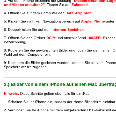
3. Auf dem iPhone erscheint die Meldung
"Diesem Gerät den Zugri
und Videos erlauben?"
. Tippen Sie auf
Zulassen
.
4. Öffnen Sie auf dem Computer den
Datei-Explorer
.
5. Klicken Sie im linken Navigationsbereich auf
Apple iPhone
unter
6. Doppelklicken Sie auf den
Internen Speicher
.
7. Öffnen Sie den Ordner
DCIM
und anschließend
100APPLE
(oder 
Bezeichnung).
8. Kopieren Sie die gewünschten Bilder und fügen Sie sie in einen O
Wahl auf dem Computer ein.
9. Nachdem die Bilder gesichert wurden, können Sie sie vom iPhon
Speicherplatz freizugeben.
2.) Bilder von einem iPhone auf einen Mac übertra
Hinweis:
Diese Schritte gelten ebenfalls für ein iPad.
1. Schalten Sie Ihr iPhone ein, sodass der Home-Bildschirm sichtbar 
2. Verbinden Sie Ihr iPhone mit dem mitgelieferten USB-Kabel mit 