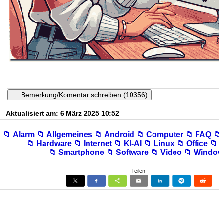
Aktualisiert am: 6 März 2025 10:52
📁︎ Alarm
📁︎ Allgemeines
📁︎ Android
📁︎ Computer
📁︎ FAQ

📁︎ Hardware
📁︎ Internet
📁︎ KI-AI
📁︎ Linux
📁︎ Office
📁
📁︎ Smartphone
📁︎ Software
📁︎ Video
📁︎ Wind
Teilen