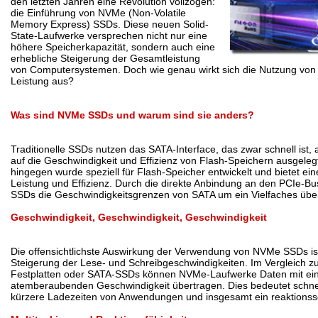
den letzten Jahren eine Revolution vollzogen:
die Einführung von NVMe (Non-Volatile
Memory Express) SSDs. Diese neuen Solid-
State-Laufwerke versprechen nicht nur eine
höhere Speicherkapazität, sondern auch eine
erhebliche Steigerung der Gesamtleistung
von Computersystemen. Doch wie genau wirkt sich die Nutzung vo
Leistung aus?
Was sind NVMe SSDs und warum sind sie anders?
Traditionelle SSDs nutzen das SATA-Interface, das zwar schnell ist, 
auf die Geschwindigkeit und Effizienz von Flash-Speichern ausgeleg
hingegen wurde speziell für Flash-Speicher entwickelt und bietet ein
Leistung und Effizienz. Durch die direkte Anbindung an den PCIe-
SSDs die Geschwindigkeitsgrenzen von SATA um ein Vielfaches über
Geschwindigkeit, Geschwindigkeit, Geschwindigkeit
Die offensichtlichste Auswirkung der Verwendung von NVMe SSDs ist
Steigerung der Lese- und Schreibgeschwindigkeiten. Im Vergleich 
Festplatten oder SATA-SSDs können NVMe-Laufwerke Daten mit ei
atemberaubenden Geschwindigkeit übertragen. Dies bedeutet schnel
kürzere Ladezeiten von Anwendungen und insgesamt ein reaktionss