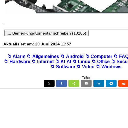
Aktualisiert am: 20 Juni 2024 11:57
📁︎ Alarm
📁︎ Allgemeines
📁︎ Android
📁︎ Computer
📁︎ FA
📁︎ Hardware
📁︎ Internet
📁︎ KI-AI
📁︎ Linux
📁︎ Office
📁︎ Secu
📁︎ Software
📁︎ Video
📁︎ Windows
Teilen