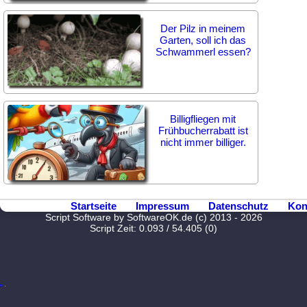
Der Pilz in meinem
Garten, soll ich das
Schwammerl essen?
Billigfliegen mit
Frühbucherrabatt ist
nicht immer billiger.
Startseite
Impressum
Datenschutz
Kon
Script Software by SoftwareOK.de (c) 2013 - 2026
Script Zeit: 0.093 / 54.405 (0)