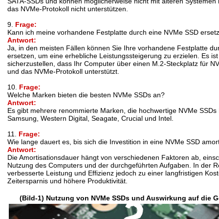
SATA-SSDs und können möglicherweise nicht mit älteren Systemen k
das NVMe-Protokoll nicht unterstützen.
9.
Frage:
Kann ich meine vorhandene Festplatte durch eine NVMe SSD erset
Antwort:
Ja, in den meisten Fällen können Sie Ihre vorhandene Festplatte 
ersetzen, um eine erhebliche Leistungssteigerung zu erzielen. Es ist
sicherzustellen, dass Ihr Computer über einen M.2-Steckplatz für 
und das NVMe-Protokoll unterstützt.
10.
Frage:
Welche Marken bieten die besten NVMe SSDs an?
Antwort:
Es gibt mehrere renommierte Marken, die hochwertige NVMe SSDs h
Samsung, Western Digital, Seagate, Crucial und Intel.
11.
Frage:
Wie lange dauert es, bis sich die Investition in eine NVMe SSD amort
Antwort:
Die Amortisationsdauer hängt von verschiedenen Faktoren ab, einsch
Nutzung des Computers und der durchgeführten Aufgaben. In der Re
verbesserte Leistung und Effizienz jedoch zu einer langfristigen Kos
Zeitersparnis und höhere Produktivität.
(Bild-1) Nutzung von NVMe SSDs und Auswirkung auf die G