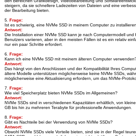
den Bereichen Grafikdesign, Videobearbeitung und Softwareentwickl
steigern, da sie schnellere Ladezeiten von Dateien und eine verbess
der Bearbeitung bieten.
5.
Frage:
Ist es schwierig, eine NVMe SSD in meinem Computer zu installiere
Antwort:
Die Installation einer NVMe SSD kann je nach Computermodell und 
Benutzers variieren, aber in den meisten Fällen ist es ein relativ ei
nur ein paar Schritte erfordert.
6.
Frage:
Kann ich eine NVMe SSD mit meinem älteren Computer verwenden
Antwort:
Das hängt von den Anschlüssen und der Kompatibilität Ihres Comput
ältere Modelle unterstützen möglicherweise keine NVMe SSDs, wäh
möglicherweise eine Aktualisierung erfordern, um das NVMe-Protokol
7.
Frage:
Wie viel Speicherplatz bieten NVMe SSDs im Allgemeinen?
Antwort:
NVMe SSDs sind in verschiedenen Kapazitäten erhältlich, von klein
GB bis hin zu mehreren Terabyte für professionelle Anwendungen.
8.
Frage:
Gibt es Nachteile bei der Verwendung von NVMe SSDs?
Antwort:
Obwohl NVMe SSDs viele Vorteile bieten, sind sie in der Regel teur