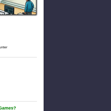
unter
n Games?