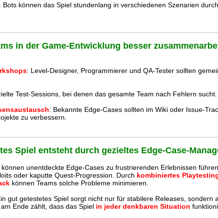
: Bots können das Spiel stundenlang in verschiedenen Szenarien durch
ams in der Game-Entwicklung besser zusammenarbe
orkshops
: Level-Designer, Programmierer und QA-Tester sollten gem
zielte Test-Sessions, bei denen das gesamte Team nach Fehlern sucht.
sensaustausch
: Bekannte Edge-Cases sollten im Wiki oder Issue-Trac
ojekte zu verbessern.
ustes Spiel entsteht durch gezieltes Edge-Case-Mana
können unentdeckte Edge-Cases zu frustrierenden Erlebnissen führen 
loits oder kaputte Quest-Progression. Durch
kombiniertes Playtestin
ack
können Teams solche Probleme minimieren.
in gut getestetes Spiel sorgt nicht nur für stabilere Releases, sondern
n am Ende zählt, dass das Spiel
in jeder denkbaren Situation
funktioni