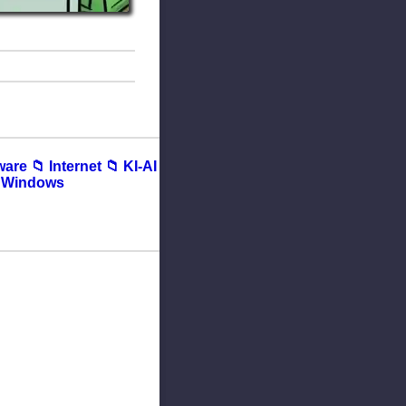
ware
📁︎ Internet
📁︎ KI-AI
︎ Windows