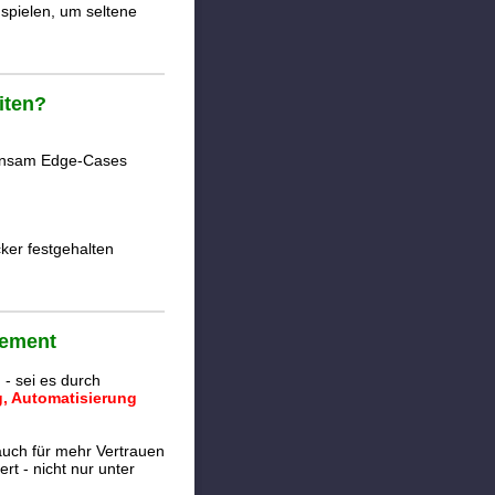
spielen, um seltene
iten?
einsam Edge-Cases
ker festgehalten
gement
- sei es durch
g, Automatisierung
 auch für mehr Vertrauen
ert - nicht nur unter