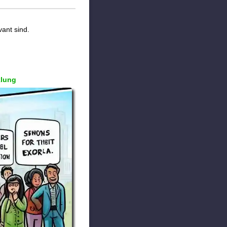
ant sind.
klung