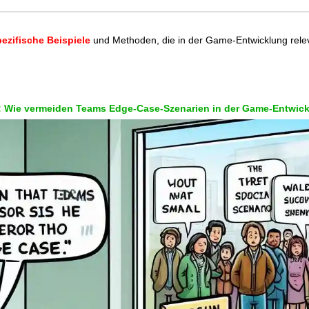
pezifische Beispiele
und Methoden, die in der Game-Entwicklung relev
1: Wie vermeiden Teams Edge-Case-Szenarien in der Game-Entwic