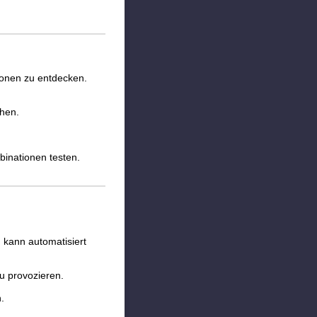
tionen zu entdecken.
chen.
binationen testen.
 kann automatisiert
u provozieren.
.